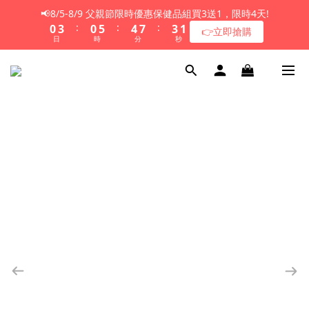
1
4
1
6
5
8
4
2
📢8/5-8/9 父親節限時優惠保健品組買3送1，限時4天!
:
:
:
0
3
0
5
4
7
3
1
👉立即搶購
日
時
分
秒
2
4
3
6
2
0
1
3
2
5
1
0
2
1
4
0
1
0
3
0
2
1
0