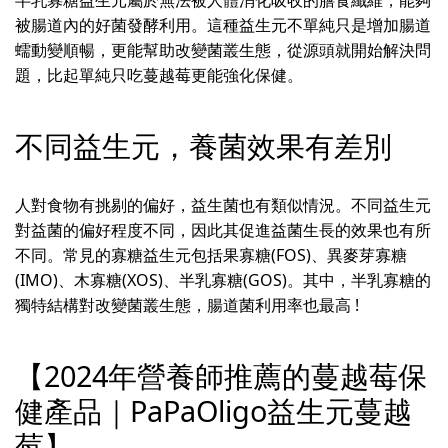
半乳寡糖益生元屬於無法被人體消化吸收的膳食纖維，能夠
被腸道內的好菌發酵利用。這種益生元不單純只是增加腸道
蠕動變順暢，更能幫助改變菌叢生態，從源頭就開始解決問
題，比起單純只吃蔓越莓更能強化保健。
不同益生元，養菌效果有差別
人對食物有挑剔的偏好，益生菌也有類似情況。不同益生元
對益菌的偏好程度不同，因此其促進益菌生長的效果也有所
不同。常見的寡糖益生元包括果寡糖(FOS)、異麥芽寡糖
(IMO)、木寡糖(XOS)、半乳寡糖(GOS)。其中，半乳寡糖的
獨特結構對改變菌叢生態，腸道菌利用率也最高 !
【2024年營養師推薦的蔓越莓保
健產品｜PaPaOligo益生元蔓越
莓】