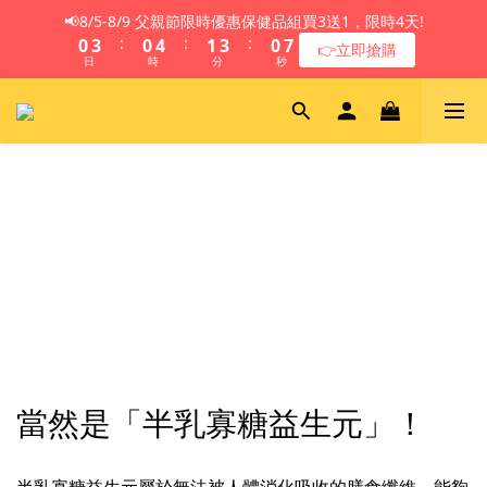
1
4
1
5
2
4
1
8
📢8/5-8/9 父親節限時優惠保健品組買3送1，限時4天!
:
:
:
0
3
0
4
1
3
0
7
👉立即搶購
日
時
分
秒
2
3
0
2
6
1
2
1
5
0
1
0
4
0
3
2
1
0
當然是「半乳寡糖益生元」！