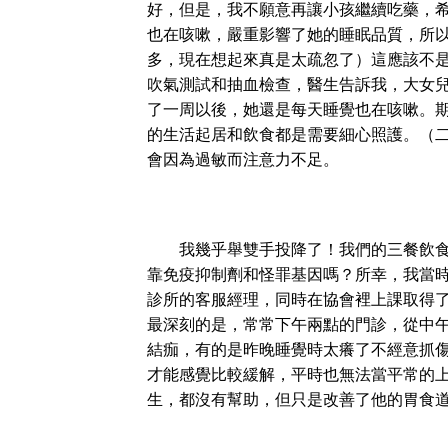
好，但是，我不願意再讓小孩繼續吃藥，
也在咳嗽，嚴重影響了她的睡眠品質，所
多，現在想起來真是太疏忽了）這應該不
吹氣測試和抽血檢查，醫生告訴我，大女
了一周以後，她還是每天睡覺也在咳嗽。
的生活起居和飲食都是需要細心照護。（
會因為過敏而注意力不足。
我幾乎舉雙手投降了！我們的三餐飲食幾
靠免疫抑制劑和怪罪基因嗎？所幸，我當
診所的客服經理，同時在協會裡上課取得
最深刻的是，常常下午兩點的門診，從中
結痂，有的是昨晚睡覺時太癢了不經意抓傷
才能感覺比較緩解，平時也無法當平常的
生，都沒有幫助，但只是改善了他的胃食