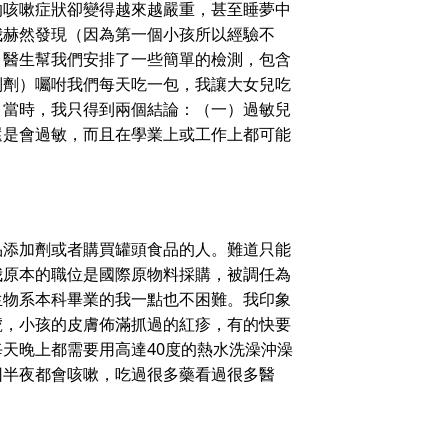
的咳嗽症狀卻變得越來越嚴重，甚至睡夢中
我赫然發現（因為第一個小孩所以經驗不
，醫生幫我們安排了一些簡單的檢測，包含
制劑）囑咐我們每天吃一包，我讓大女兒吃
，當時，我只得到兩個結論：（一）過敏兒
還是會過敏，而且在學業上或工作上都可能
添加劑或者購買罐頭食品的人。難道只能
我原本的職位是國際原物料採購，被調任為
生物系本科畢業的我一點也不困難。我印象
號，小孩的皮膚佈滿抓過的紅疹，有的快要
天晚上都需要用高達40度的熱水洗澡沖澡
因半夜都會咳嗽，吃過很多藥看過很多醫