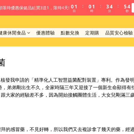
1
2
1
2
4
5
6
4
:
:
:
0
1
0
1
3
4
5
 父親節限時優惠保健品組買3送1，限時4天!
日
時
分
秒
3
0
0
2
3
4
2
1
2
3
1
0
1
2
0
健康休閒食品
優惠體驗
點數兌換
定期購
品質安心檢驗
0
1
0
菌
過核發我申請的「精準化人工智慧益菌配對裝置」專利。作為發
當時，弟弟剛出生不久，全家時隔三年又迎接了一個新生命顯得有
，跟大家的經驗差不多，因為開始接觸團體生活，大女兒剛滿三
的感冒藥，不見好轉，所以我們又去複診拿了幾天的藥，經過