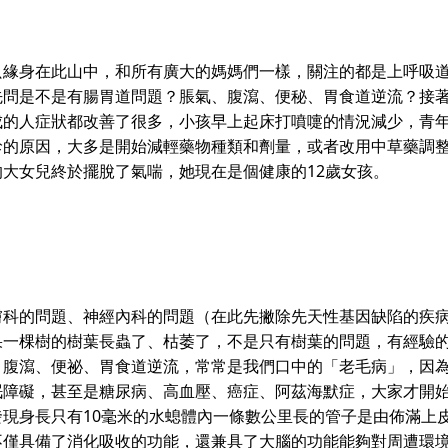
身在此山中，和所有廣大的媽媽們一樣，關注的都是上呼吸道
先問是不是有腸胃道問題？脹氣、腹瀉、便秘、胃食道逆流？接
成的人症狀都改善了很多，小孩早上起床打噴嚏的情況減少，青
診的原因，大多是開始減輕藥物種類和劑量，或者改用中草藥調
大女兒終於擺脫了氣喘，她現在是個健康的12歲女孩。
的問題、神經內科的問題（在此先撇除先天性基因缺陷的疾病
果一棵樹的樹葉長蟲了、枯萎了，不是只有樹葉的問題，有經驗
、腹瀉、便祕、胃食道逆流，常常是我們口中的「老毛病」，因
眠障礙，甚至是糖尿病、高血壓、癌症、阿茲海默症，大家才開
現身長只有10毫米的水螅體內一條數公里長的管子是由佈滿上
不僅具備了消化吸收的功能，還兼具了大腦的功能能夠對周遭環