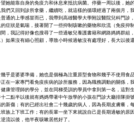
希望她能靠自身的免疫力和休息來抵抗病菌。停藥一周以後，她
以我們又回到診所拿藥，繼續吃，就這樣的循環經過了兩個月，
是普通的上學感冒而已，我帶到高雄醫學大學附設醫院兒科門診
兒的症狀是氣喘，接著開了一些抑制咳嗽的藥物和欣流（免疫抑
期間，我記得好像也搜尋了一些過敏兒養護書籍和網路媽媽群組
二）如果沒有細心照顧，導致小時候過敏沒有處理好，長大以後
乎是婆婆準備，她也是個極為注重原型食物和幾乎不使用食品
時正在一家專門看免疫疾病的診所服務，因為職務調動的關係，
了健康管理師的學分，並在同梯受訓的學員中拿到第一名，這對
午十二點半以後就有媽媽帶著中午放學的小孩在門診大廳排隊掛
的新傷；有的已經出社會二十幾歲的病人，因為長期皮膚癢，每
上班族上下班工作；有的長輩一坐下來就說自己是長期過敏的原
道逆流以後，他半夜咳嗽居然好了。